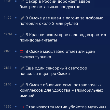
Сахар в России дорожает вдвое
13:31
быстрее остальных продуктов
В Омске две швеи в погоне за любовью
11:09
потеряли около 2 млн рублей
В Красноярском крае садовод вырастил
22:34
помидоры-гиганты
В Омске масштабно отметили День
21:28
физкультурника
Ещё один сенсорный светофор
21:14
появился в центре Омска
В Омске обновили семь остановочных
21:10
комплексов для удобства маломобильных
омичей
Стал известен мотив убийства мужчины
19:50