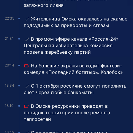
затяжного ливня
Жительница Омска оказалась на скамье
22:35
подсудимых за привороты и сглазы
В прямом эфире канала «Россия-24»
21:31
Центральная избирательна комиссия
провела жеребьевку партий
На большие экраны выходит фэнтези-
20:14
комедия «Последний богатырь. Колобок»
С 1 октября россияне смогут пополнять
18:34
счёт через любые банкоматы
В Омске ресурсники приводят в
18:10
порядок территории после ремонта
теплосетей
Специалисты устранили потоп в
16:45