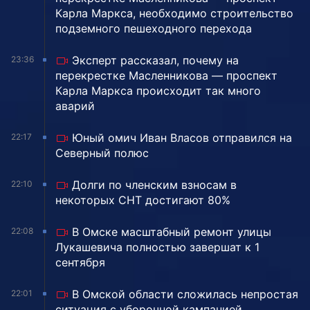
Карла Маркса, необходимо строительство
подземного пешеходного перехода
Эксперт рассказал, почему на
23:36
перекрестке Масленникова — проспект
Карла Маркса происходит так много
аварий
Юный омич Иван Власов отправился на
22:17
Северный полюс
Долги по членским взносам в
22:10
некоторых СНТ достигают 80%
В Омске масштабный ремонт улицы
22:08
Лукашевича полностью завершат к 1
сентября
В Омской области сложилась непростая
22:01
ситуация с уборочной кампанией