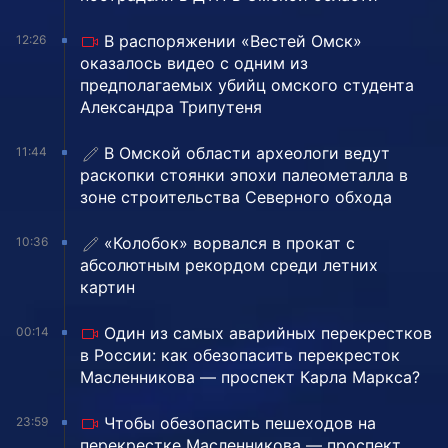
В распоряжении «Вестей Омск»
12:26
оказалось видео с одним из
предполагаемых убийц омского студента
Александра Трипутеня
В Омской области археологи ведут
11:44
раскопки стоянки эпохи палеометалла в
зоне строительства Северного обхода
«Колобок» ворвался в прокат с
10:36
абсолютным рекордом среди летних
картин
Один из самых аварийных перекрестков
00:14
в России: как обезопасить перекресток
Масленникова — проспект Карла Маркса?
Чтобы обезопасить пешеходов на
23:59
перекрестке Масленникова — проспект