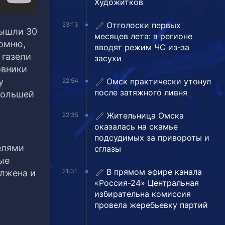
Художитков
Отголоски первых
23:13
вышли 30
месяцев лета: в регионе
помню,
вводят режим ЧС из-за
 газели
засухи
овники
Омск практически утонул
у
22:54
после затяжного ливня
большей
Жительница Омска
22:35
оказалась на скамье
подсудимых за привороты и
елями
сглазы
ые
В прямом эфире канала
21:31
олжена и
«Россия-24» Центральная
избирательна комиссия
провела жеребьевку партий