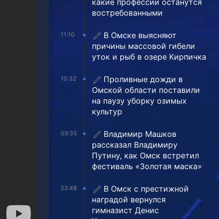
какие профессии останутся
востребованными
В Омске выясняют
11:10
причины массовой гибели
уток и рыб в озере Кирпичка
Проливные дожди в
10:32
Омской области поставили
на паузу уборку озимых
культур
Владимир Машков
09:35
рассказал Владимиру
Путину, как Омск встретил
фестиваль «Золотая маска»
В Омск с престижной
23:48
наградой вернулся
гимназист Денис