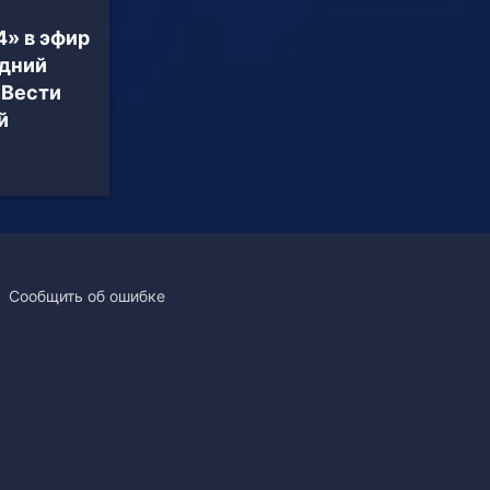
4» в эфир
одний
«Вести
й
Сообщить об ошибке