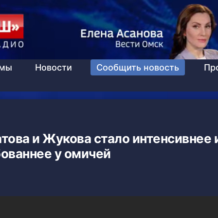
ммы
Новости
Сообщить новость
Пр
това и Жукова стало интенсивнее 
ованнее у омичей