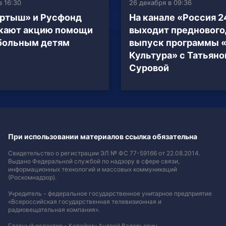
в 16:30
26 декабря в 09:36
ртыш» и Русфонд
На канале «Россия 2
жают акцию помощи
выходит предновог
больным детям
выпуск программы 
Культура» с Татьяно
Суровой
При использовании материалов ссылка обязательна
Свидетельство о регистрации ЭЛ № ФС 77-59166 от 22.08.2014.
Выдано Федеральной службой по надзору в сфере связи,
информационных технологий и массовых коммуникаций
(Роскомнадзор).
Учредитель - федеральное государственное унитарное предприятие
«Всероссийская государственная телевизионная и
радиовещательная компания».
Главный редактор - Копейкин Андрей Валерьевич.