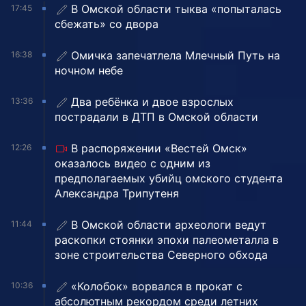
В Омской области тыква «попыталась
17:45
сбежать» со двора
Омичка запечатлела Млечный Путь на
16:38
ночном небе
Два ребёнка и двое взрослых
13:36
пострадали в ДТП в Омской области
В распоряжении «Вестей Омск»
12:26
оказалось видео с одним из
предполагаемых убийц омского студента
Александра Трипутеня
В Омской области археологи ведут
11:44
раскопки стоянки эпохи палеометалла в
зоне строительства Северного обхода
«Колобок» ворвался в прокат с
10:36
абсолютным рекордом среди летних