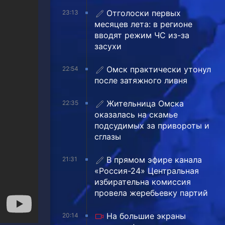
Отголоски первых
23:13
месяцев лета: в регионе
вводят режим ЧС из-за
засухи
Омск практически утонул
22:54
после затяжного ливня
Жительница Омска
22:35
оказалась на скамье
подсудимых за привороты и
сглазы
В прямом эфире канала
21:31
«Россия-24» Центральная
избирательна комиссия
провела жеребьевку партий
На большие экраны
20:14