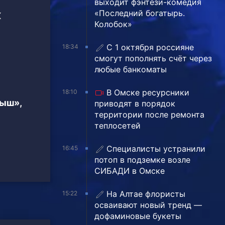
выходит фэнтези-комедия
«Последний богатырь.
Х
Колобок»
С 1 октября россияне
18:34
смогут пополнять счёт через
любые банкоматы
В Омске ресурсники
18:10
тыш»,
приводят в порядок
территории после ремонта
теплосетей
Специалисты устранили
16:45
потоп в подземке возле
СИБАДИ в Омске
На Алтае флористы
15:22
осваивают новый тренд —
дофаминовые букеты