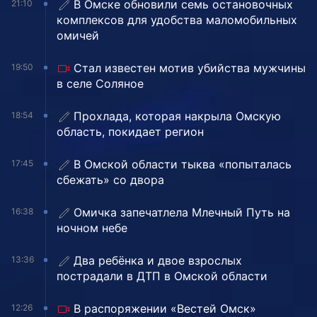
В Омске обновили семь остановочных
21:10
комплексов для удобства маломобильных
омичей
Стал известен мотив убийства мужчины
19:50
в селе Соляное
Прохлада, которая накрыла Омскую
18:54
область, покидает регион
В Омской области тыква «попыталась
17:45
сбежать» со двора
Омичка запечатлела Млечный Путь на
16:38
ночном небе
Два ребёнка и двое взрослых
13:36
пострадали в ДТП в Омской области
В распоряжении «Вестей Омск»
12:26