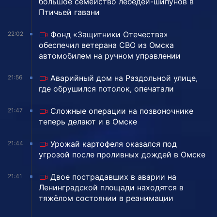
большое семейство лебедей-шипунов в
Птичьей гавани
Фонд «Защитники Отечества»
22:02
обеспечил ветерана СВО из Омска
автомобилем на ручном управлении
Аварийный дом на Раздольной улице,
21:56
где обрушился потолок, опечатали
Сложные операции на позвоночнике
21:47
теперь делают и в Омске
Урожай картофеля оказался под
21:44
угрозой после проливных дождей в Омске
Двое пострадавших в аварии на
21:41
Ленинградской площади находятся в
тяжёлом состоянии в реанимации