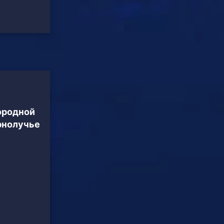
ородной
рнолучье