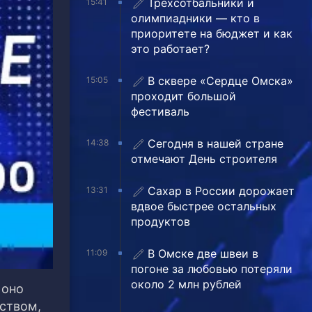
Трехсотбальники и
15:41
олимпиадники — кто в
приоритете на бюджет и как
это работает?
В сквере «Сердце Омска»
15:05
проходит большой
фестиваль
Сегодня в нашей стране
14:38
отмечают День строителя
Сахар в России дорожает
13:31
вдвое быстрее остальных
продуктов
В Омске две швеи в
11:09
погоне за любовью потеряли
около 2 млн рублей
 оно
тством,