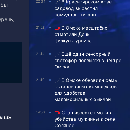
В Красноярском крае
22:34
мбы
садовод вырастил
помидоры-гиганты
еречь,
В Омске масштабно
21:28
отметили День
физкультурника
Ещё один сенсорный
21:14
светофор появился в центре
Омска
В Омске обновили семь
21:10
остановочных комплексов
для удобства
маломобильных омичей
Стал известен мотив
19:50
тыш»,
убийства мужчины в селе
Соляное