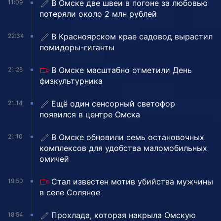
В Омске две швеи в погоне за любовью
11:09
потеряли около 2 млн рублей
В Красноярском крае садовод вырастил
22:34
помидоры-гиганты
В Омске масштабно отметили День
21:28
физкультурника
Ещё один сенсорный светофор
21:14
появился в центре Омска
В Омске обновили семь остановочных
21:10
комплексов для удобства маломобильных
омичей
Стал известен мотив убийства мужчины
19:50
в селе Соляное
Прохлада, которая накрыла Омскую
18:54