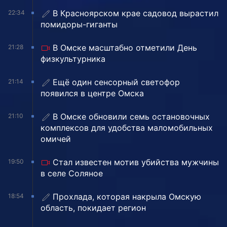
В Красноярском крае садовод вырастил
22:34
помидоры-гиганты
В Омске масштабно отметили День
21:28
физкультурника
Ещё один сенсорный светофор
21:14
появился в центре Омска
В Омске обновили семь остановочных
21:10
комплексов для удобства маломобильных
омичей
Стал известен мотив убийства мужчины
19:50
в селе Соляное
Прохлада, которая накрыла Омскую
18:54
область, покидает регион