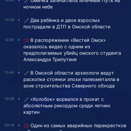
Омичка запечатлела Млечный Путь на
ночном небе
Два ребёнка и двое взрослых
13:36
пострадали в ДТП в Омской области
В распоряжении «Вестей Омск»
12:26
оказалось видео с одним из
предполагаемых убийц омского студента
Александра Трипутеня
В Омской области археологи ведут
11:44
раскопки стоянки эпохи палеометалла в
зоне строительства Северного обхода
«Колобок» ворвался в прокат с
10:36
абсолютным рекордом среди летних
картин
Один из самых аварийных перекрестков
00:14