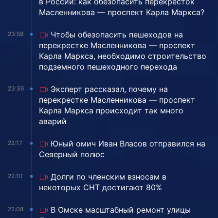
в России: как обезопасить перекресток
Масленникова — проспект Карла Маркса?
Чтобы обезопасить пешеходов на
23:59
перекрестке Масленникова — проспект
Карла Маркса, необходимо строительство
подземного пешеходного перехода
Эксперт рассказал, почему на
23:36
перекрестке Масленникова — проспект
Карла Маркса происходит так много
аварий
Юный омич Иван Власов отправился на
22:17
Северный полюс
Долги по членским взносам в
22:10
некоторых СНТ достигают 80%
В Омске масштабный ремонт улицы
22:08