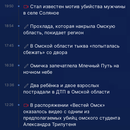
Стал известен мотив убийства мужчины
19:50
в селе Соляное
Прохлада, которая накрыла Омскую
18:54
область, покидает регион
В Омской области тыква «попыталась
17:45
сбежать» со двора
Омичка запечатлела Млечный Путь на
16:38
ночном небе
Два ребёнка и двое взрослых
13:36
пострадали в ДТП в Омской области
В распоряжении «Вестей Омск»
12:26
оказалось видео с одним из
предполагаемых убийц омского студента
Александра Трипутеня