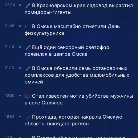
В Красноярском крае садовод вырастил
22:34
помидоры-гиганты
В Омске масштабно отметили День
21:28
физкультурника
Ещё один сенсорный светофор
21:14
появился в центре Омска
В Омске обновили семь остановочных
21:10
комплексов для удобства маломобильных
омичей
Стал известен мотив убийства мужчины
19:50
в селе Соляное
Прохлада, которая накрыла Омскую
18:54
область, покидает регион
В Омской области тыква «попыталась
17:45