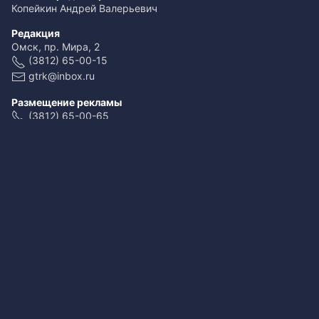
Копейкин Андрей Валерьевич
Редакция
Омск, пр. Мира, 2
(3812) 65-00-15
gtrk@inbox.ru
Размещение рекламы
(3812) 65-00-65
reklama@omsk.rfn.ru
При использовании материалов ссылка обязательна
Свидетельство о регистрации ЭЛ № ФС 77-59166 от 22.08.2014.
Выдано Федеральной службой по надзору в сфере связи,
информационных технологий и массовых коммуникаций
(Роскомнадзор).
Учредитель - федеральное государственное унитарное предприятие
«Всероссийская государственная телевизионная и
радиовещательная компания».
Главный редактор - Копейкин Андрей Валерьевич.