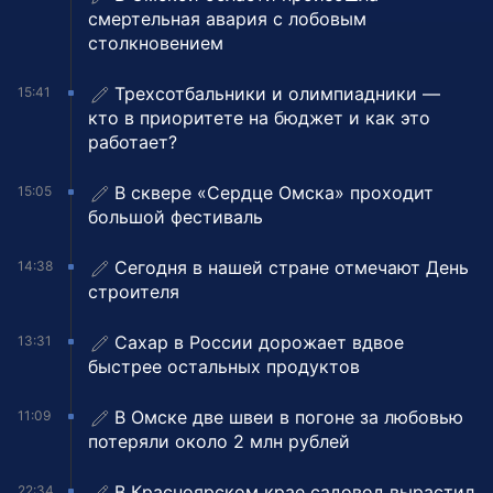
смертельная авария с лобовым
столкновением
Трехсотбальники и олимпиадники —
15:41
кто в приоритете на бюджет и как это
работает?
В сквере «Сердце Омска» проходит
15:05
большой фестиваль
Сегодня в нашей стране отмечают День
14:38
строителя
Сахар в России дорожает вдвое
13:31
быстрее остальных продуктов
В Омске две швеи в погоне за любовью
11:09
потеряли около 2 млн рублей
В Красноярском крае садовод вырастил
22:34