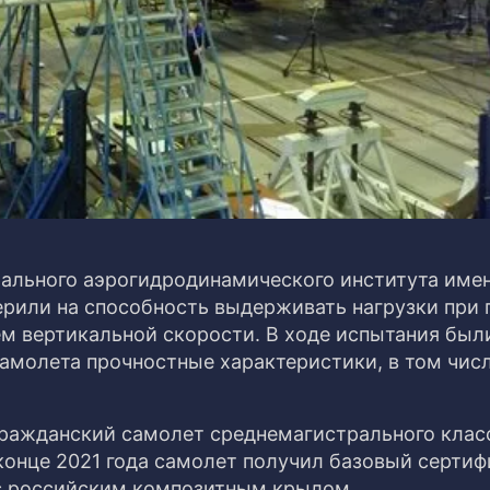
рального аэрогидродинамического института име
ерили на способность выдерживать нагрузки при 
ем вертикальной скорости. В ходе испытания был
молета прочностные характеристики, в том чис
ражданский самолет среднемагистрального клас
конце 2021 года самолет получил базовый сертиф
 с российским композитным крылом.