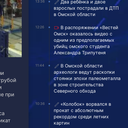
Два ребёнка и двое
13:36
взрослых пострадали в ДТП
в Омской области
В распоряжении «Вестей
12:26
Омск» оказалось видео с
одним из предполагаемых
убийц омского студента
Александра Трипутеня
В Омской области
11:44
археологи ведут раскопки
ни
стоянки эпохи палеометалла
грубой
в зоне строительства
и
Северного обхода
ле при
«Колобок» ворвался в
10:36
прокат с абсолютным
са
рекордом среди летних
икат
картин