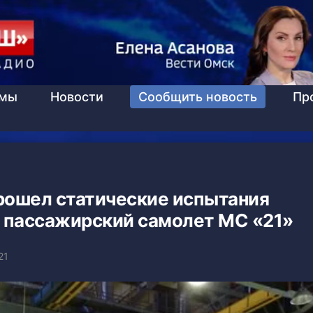
ммы
Новости
Сообщить новость
Пр
рошел статические испытания
 пассажирский самолет МС «21»
21