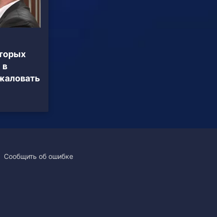
оторых
 в
бжаловать
Сообщить об ошибке