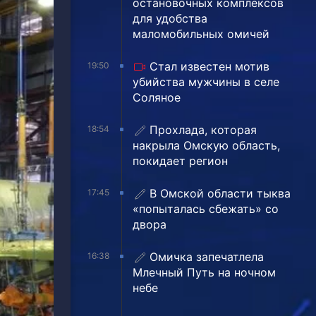
остановочных комплексов
для удобства
маломобильных омичей
Стал известен мотив
19:50
убийства мужчины в селе
Соляное
Прохлада, которая
18:54
накрыла Омскую область,
покидает регион
В Омской области тыква
17:45
«попыталась сбежать» со
двора
Омичка запечатлела
16:38
Млечный Путь на ночном
небе