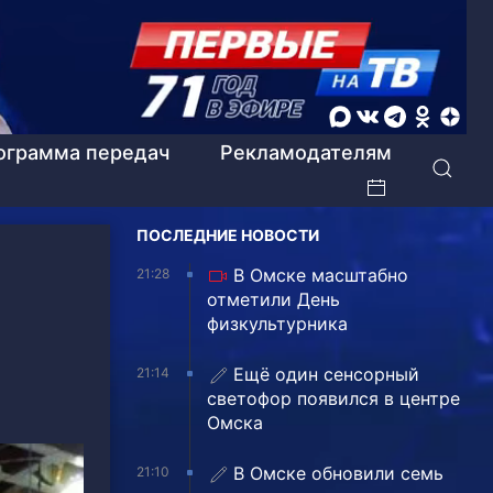
ограмма передач
Рекламодателям
ПОСЛЕДНИЕ НОВОСТИ
В Омске масштабно
21:28
отметили День
физкультурника
Ещё один сенсорный
21:14
светофор появился в центре
Омска
В Омске обновили семь
21:10