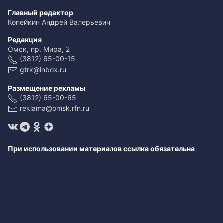
Главный редактор
Копейкин Андрей Валерьевич
Редакция
Омск, пр. Мира, 2
(3812) 65-00-15
gtrk@inbox.ru
Размещение рекламы
(3812) 65-00-65
reklama@omsk.rfn.ru
При использовании материалов ссылка обязательна
Свидетельство о регистрации ЭЛ № ФС 77-59166 от 22.08.2014.
Выдано Федеральной службой по надзору в сфере связи,
информационных технологий и массовых коммуникаций
(Роскомнадзор).
Учредитель - федеральное государственное унитарное предприятие
«Всероссийская государственная телевизионная и
радиовещательная компания».