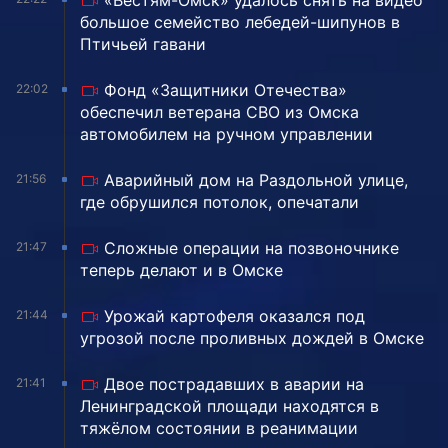
«Вестям-Омск» удалось снять на видео
большое семейство лебедей-шипунов в
Птичьей гавани
Фонд «Защитники Отечества»
22:02
обеспечил ветерана СВО из Омска
автомобилем на ручном управлении
Аварийный дом на Раздольной улице,
21:56
где обрушился потолок, опечатали
Сложные операции на позвоночнике
21:47
теперь делают и в Омске
Урожай картофеля оказался под
21:44
угрозой после проливных дождей в Омске
Двое пострадавших в аварии на
21:41
Ленинградской площади находятся в
тяжёлом состоянии в реанимации