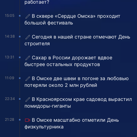
работает?
В сквере «Сердце Омска» проходит
15:05
большой фестиваль
Сегодня в нашей стране отмечают День
14:38
строителя
Сахар в России дорожает вдвое
13:31
быстрее остальных продуктов
В Омске две швеи в погоне за любовью
11:09
потеряли около 2 млн рублей
В Красноярском крае садовод вырастил
22:34
помидоры-гиганты
В Омске масштабно отметили День
21:28
физкультурника