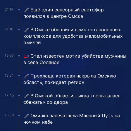
Ещё один сенсорный светофор
21:14
появился в центре Омска
В Омске обновили семь остановочных
21:10
комплексов для удобства маломобильных
омичей
Стал известен мотив убийства мужчины
19:50
в селе Соляное
Прохлада, которая накрыла Омскую
18:54
область, покидает регион
В Омской области тыква «попыталась
17:45
сбежать» со двора
Омичка запечатлела Млечный Путь на
16:38
ночном небе