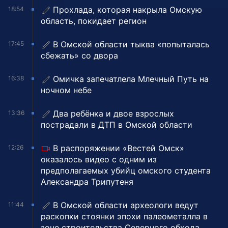
Прохлада, которая накрыла Омскую
18:54
область, покидает регион
В Омской области тыква «попыталась
17:45
сбежать» со двора
Омичка запечатлела Млечный Путь на
16:38
ночном небе
Два ребёнка и двое взрослых
13:36
пострадали в ДТП в Омской области
В распоряжении «Вестей Омск»
12:26
оказалось видео с одним из
предполагаемых убийц омского студента
Александра Трипутеня
В Омской области археологи ведут
11:44
раскопки стоянки эпохи палеометалла в
зоне строительства Северного обхода