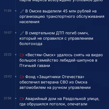
В Омске выделили 45 млн рублей на
11:39
организацию транспортного обслуживания
населения
В смертельном ДТП погиб омич,
10:07
который не справился с управлением
болотохода
«Вестям-Омск» удалось снять на видео
22:22
большое семейство лебедей-шипунов в
Птичьей гавани
Фонд «Защитники Отечества»
22:02
обеспечил ветерана СВО из Омска
автомобилем на ручном управлении
Аварийный дом на Раздольной улице,
21:56
где обрушился потолок, опечатали