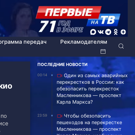
ограмма передач
Рекламодателям
ПОСЛЕДНИЕ НОВОСТИ
Один из самых аварийных
00:14
перекрестков в России: как
кио
обезопасить перекресток
Масленникова — проспект
Карла Маркса?
 по
Чтобы обезопасить
23:59
пешеходов на перекрестке
исе
Масленникова — проспект
ю