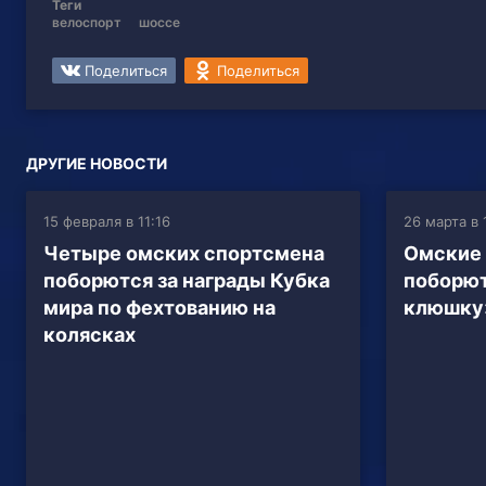
Теги
велоспорт
шоссе
Поделиться
Поделиться
ДРУГИЕ НОВОСТИ
15 февраля в 11:16
26 марта в 
Четыре омских спортсмена
Омские
поборются за награды Кубка
поборют
мира по фехтованию на
клюшку
колясках