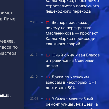
Карла Маркса, необходимо
строительство подземного
пешеходного перехода
примет
 в Лиме
Эксперт рассказал,
23:36
почему на перекрестке
Масленникова — проспект
Карла Маркса происходит
Федяев,
так много аварий
ласса по
мастера
Юный омич Иван Власов
22:17
отправился на Северный
полюс
Долги по членским
22:10
взносам в некоторых СНТ
достигают 80%
тыш»,
В Омске масштабный
22:08
ремонт улицы Лукашевича