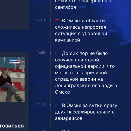
полностью завершат к 1
сентября
В Омской области
22:01
сложилась непростая
ситуация с уборочной
кампанией
До сих пор не было
21:55
озвучено ни одной
официальной версии, что
могло стать причиной
страшной аварии на
Ленинградской площади в
Омске
В Омске за сутки сразу
20:26
двух пассажиров сняли с
авиарейсов
товиться