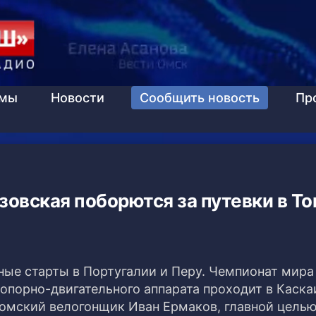
ммы
Новости
Сообщить новость
Пр
зовская поборются за путевки в То
ые старты в Португалии и Перу. Чемпионат мира
опорно-двигательного аппарата проходит в Каска
т омский велогонщик Иван Ермаков, главной цель