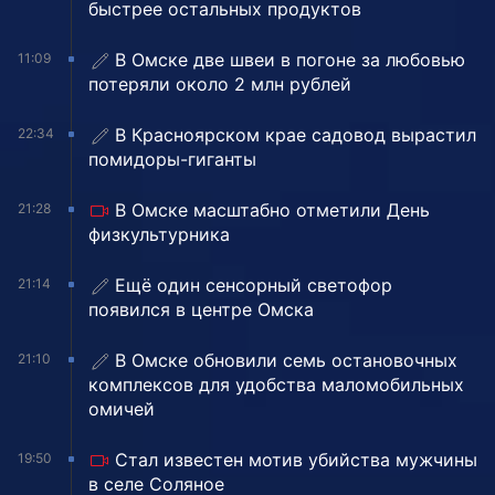
быстрее остальных продуктов
В Омске две швеи в погоне за любовью
11:09
потеряли около 2 млн рублей
В Красноярском крае садовод вырастил
22:34
помидоры-гиганты
В Омске масштабно отметили День
21:28
физкультурника
Ещё один сенсорный светофор
21:14
появился в центре Омска
В Омске обновили семь остановочных
21:10
комплексов для удобства маломобильных
омичей
Стал известен мотив убийства мужчины
19:50
в селе Соляное