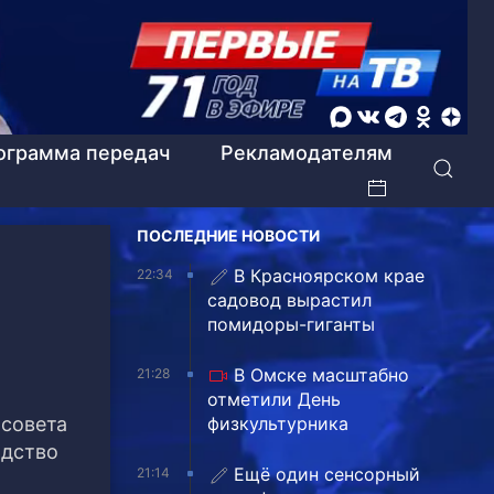
ограмма передач
Рекламодателям
ПОСЛЕДНИЕ НОВОСТИ
В Красноярском крае
22:34
садовод вырастил
помидоры-гиганты
В Омске масштабно
21:28
отметили День
 совета
физкультурника
одство
Ещё один сенсорный
21:14