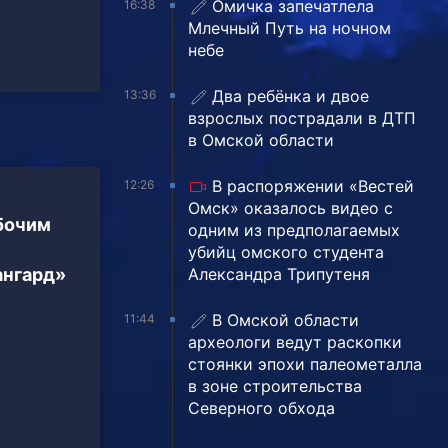
Омичка запечатлела
16:38
Млечный Путь на ночном
небе
Два ребёнка и двое
13:36
взрослых пострадали в ДТП
в Омской области
В распоряжении «Вестей
12:26
Омск» оказалось видео с
абочим
одним из предполагаемых
убийц омского студента
ангард»
Александра Трипутеня
В Омской области
11:44
археологи ведут раскопки
стоянки эпохи палеометалла
в зоне строительства
Северного обхода