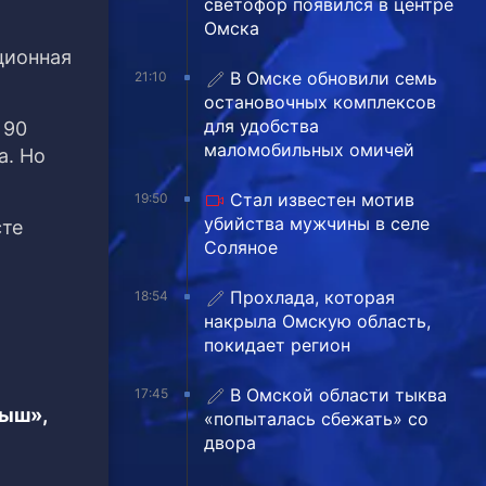
светофор появился в центре
Омска
ционная
В Омске обновили семь
21:10
остановочных комплексов
для удобства
 90
маломобильных омичей
а. Но
Стал известен мотив
19:50
убийства мужчины в селе
сте
Соляное
Прохлада, которая
18:54
накрыла Омскую область,
покидает регион
В Омской области тыква
17:45
тыш»,
«попыталась сбежать» со
двора