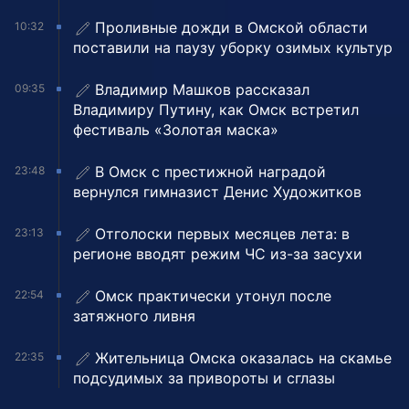
Проливные дожди в Омской области
10:32
поставили на паузу уборку озимых культур
Владимир Машков рассказал
09:35
Владимиру Путину, как Омск встретил
фестиваль «Золотая маска»
В Омск с престижной наградой
23:48
вернулся гимназист Денис Художитков
Отголоски первых месяцев лета: в
23:13
регионе вводят режим ЧС из-за засухи
Омск практически утонул после
22:54
затяжного ливня
Жительница Омска оказалась на скамье
22:35
подсудимых за привороты и сглазы