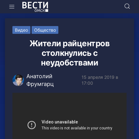
Видео
Общество
Жители райцентров
столкнулись с
неудобствами
Анатолий
15 апреля 2019 в
17:00
Фрумгарц