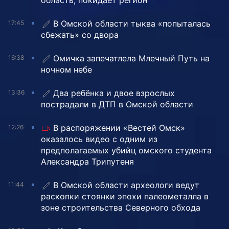
область, покидает регион
В Омской области тыква «попыталась
17:45
сбежать» со двора
Омичка запечатлела Млечный Путь на
16:38
ночном небе
Два ребёнка и двое взрослых
13:36
пострадали в ДТП в Омской области
В распоряжении «Вестей Омск»
12:26
оказалось видео с одним из
предполагаемых убийц омского студента
Александра Трипутеня
В Омской области археологи ведут
11:44
раскопки стоянки эпохи палеометалла в
зоне строительства Северного обхода