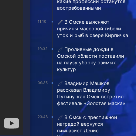
какие профессии останутся
востребованными
В Омске выясняют
11:10
причины массовой гибели
уток и рыб в озере Кирпичка
Проливные дожди в
10:32
Омской области поставили
на паузу уборку озимых
культур
Владимир Машков
09:35
рассказал Владимиру
Путину, как Омск встретил
фестиваль «Золотая маска»
В Омск с престижной
23:48
наградой вернулся
гимназист Денис