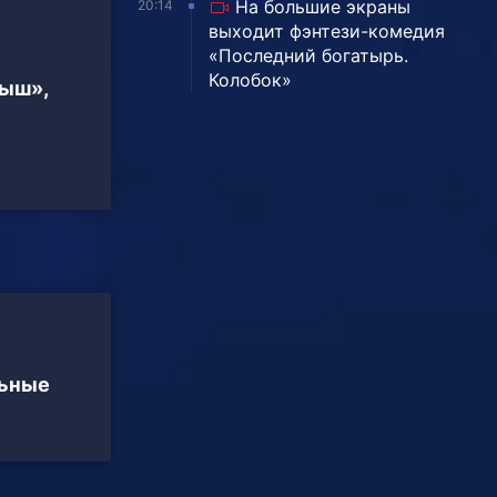
На большие экраны
20:14
выходит фэнтези-комедия
«Последний богатырь.
Колобок»
тыш»,
льные