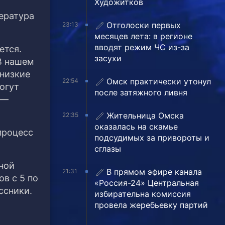
Художитков
ература
Отголоски первых
23:13
месяцев лета: в регионе
вводят режим ЧС из-за
ется.
засухи
В нашем
 низкие
Омск практически утонул
22:54
огут
после затяжного ливня
 —
Жительница Омска
22:35
оказалась на скамье
процесс
подсудимых за привороты и
сглазы
ной
В прямом эфире канала
21:31
в с 5 по
«Россия-24» Центральная
ссники.
избирательна комиссия
провела жеребьевку партий