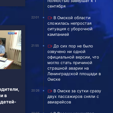
полностью завершат к 1
сентября
В Омской области
22:01
сложилась непростая
ситуация с уборочной
кампанией
До сих пор не было
21:55
озвучено ни одной
официальной версии, что
могло стать причиной
страшной аварии на
Ленинградской площади в
Омске
одители,
В Омске за сутки сразу
20:26
и в
двух пассажиров сняли с
 детей-
авиарейсов