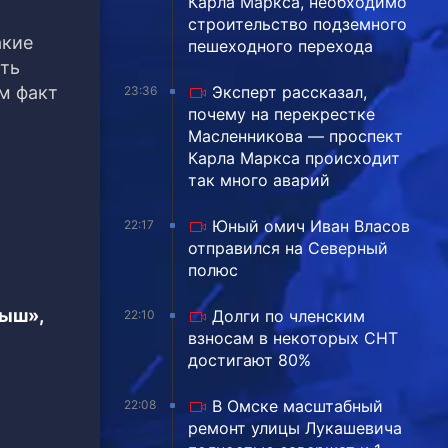
Карла Маркса, необходимо
строительство подземного
акие
пешеходного перехода
ть
м факт
Эксперт рассказал,
23:36
почему на перекрестке
Масленникова — проспект
Карла Маркса происходит
так много аварий
Юный омич Иван Власов
22:17
отправился на Северный
полюс
тыш»,
Долги по членским
22:10
взносам в некоторых СНТ
достигают 80%
В Омске масштабный
22:08
ремонт улицы Лукашевича