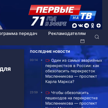
ограмма передач
Рекламодателям
ПОСЛЕДНИЕ НОВОСТИ
Один из самых аварийных
00:14
перекрестков в России: как
 для
обезопасить перекресток
Масленникова — проспект
Карла Маркса?
Чтобы обезопасить
23:59
пешеходов на перекрестке
Масленникова — проспект