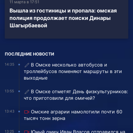
11 марта в 17:51
Вышла из гостиницы и пропала: омская
полиция продолжает поиски Динары
Шагырбаевой
ПОСЛЕДНИЕ НОВОСТИ
В Омске несколько автобусов и
14:35
троллейбусов поменяют маршруты в эти
выходные
В Омске отметят День физкультурников:
13:55
что приготовили для омичей?
Омские аграрии намолотили почти 60
13:43
тысяч тонн зерна
Юный омич Иван Власов отправился на
13:25