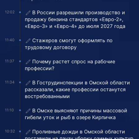
В России разрешили производство и
12:02
продажу бензина стандартов «Евро-2»,
«Евро-3» и «Евро-4» до июля 2027 года
Стажеров смогут оформлять по
11:40
трудовому договору
Почему растет спрос на рабочие
11:37
профессии?
В Гострудинспекции в Омской области
11:34
рассказали, какие профессии останутся
востребованными
В Омске выясняют причины массовой
11:10
гибели уток и рыб в озере Кирпичка
Проливные дожди в Омской области
10:32
поставили на паузу уборку озимых культур