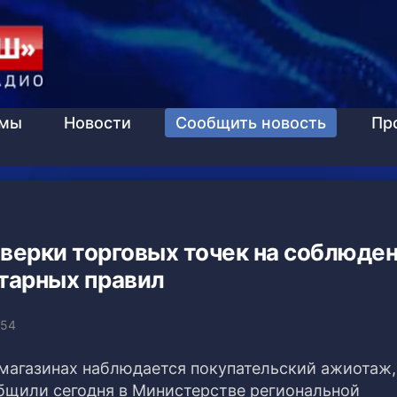
ммы
Новости
Сообщить новость
Пр
верки торговых точек на соблюде
тарных правил
:54
в магазинах наблюдается покупательский ажиотаж,
общили сегодня в Министерстве региональной