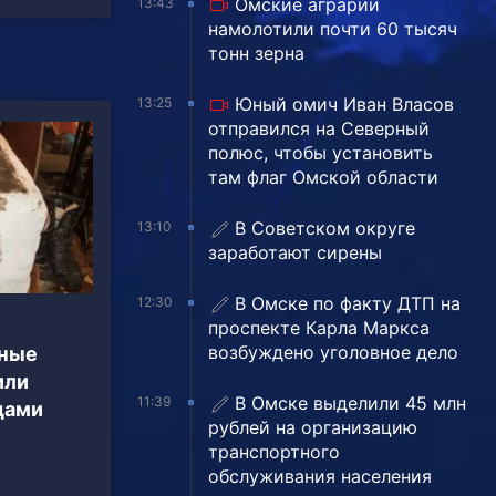
Омские аграрии
13:43
намолотили почти 60 тысяч
тонн зерна
Юный омич Иван Власов
13:25
отправился на Северный
полюс, чтобы установить
там флаг Омской области
В Советском округе
13:10
заработают сирены
В Омске по факту ДТП на
12:30
проспекте Карла Маркса
возбуждено уголовное дело
дные
или
В Омске выделили 45 млн
11:39
дами
рублей на организацию
транспортного
обслуживания населения