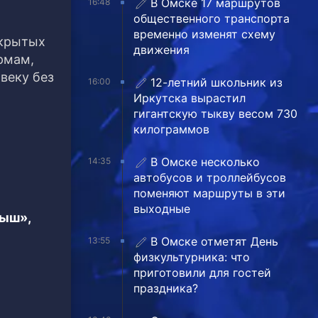
В Омске 17 маршрутов
16:48
общественного транспорта
временно изменят схему
 крытых
движения
рмам,
веку без
12-летний школьник из
16:00
Иркутска вырастил
гигантскую тыкву весом 730
килограммов
В Омске несколько
14:35
автобусов и троллейбусов
поменяют маршруты в эти
выходные
тыш»,
В Омске отметят День
13:55
физкультурника: что
приготовили для гостей
праздника?