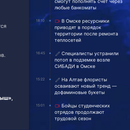
смогут пополнять счёт через
любые банкоматы
В Омске ресурсники
18:10
тся
приводят в порядок
территории после ремонта
теплосетей
Специалисты устранили
16:45
в.
потоп в подземке возле
СИБАДИ в Омске
На Алтае флористы
15:22
осваивают новый тренд —
дофаминовые букеты
тыш»,
Бойцы студенческих
15:01
отрядов продолжают
трудовой сезон