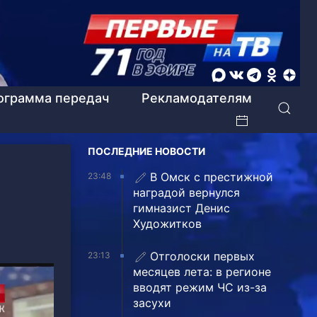
ограмма передач
Рекламодателям
ПОСЛЕДНИЕ НОВОСТИ
В Омск с престижной
23:48
наградой вернулся
гимназист Денис
Художитков
Отголоски первых
23:13
месяцев лета: в регионе
вводят режим ЧС из-за
засухи