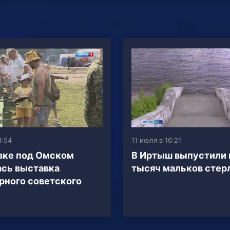
1:54
11 июля в 16:21
вке под Омском
В Иртыш выпустили 
сь выставка
тысяч мальков стер
рного советского