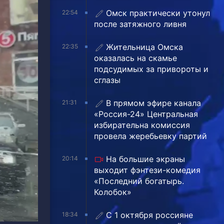
Омск практически утонул
22:54
после затяжного ливня
Жительница Омска
22:35
оказалась на скамье
подсудимых за привороты и
сглазы
В прямом эфире канала
21:31
«Россия-24» Центральная
избирательна комиссия
провела жеребьевку партий
На большие экраны
20:14
выходит фэнтези-комедия
«Последний богатырь.
Колобок»
С 1 октября россияне
18:34