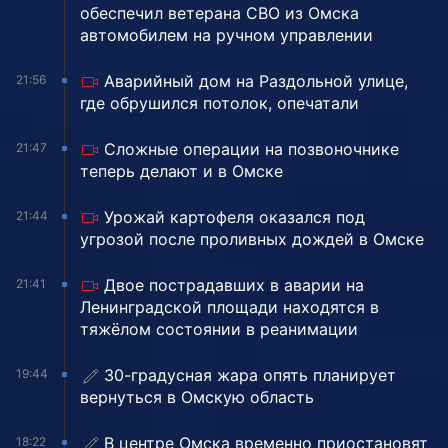
обеспечил ветерана СВО из Омска
автомобилем на ручном управлении
Аварийный дом на Раздольной улице,
21:56
где обрушился потолок, опечатали
Сложные операции на позвоночнике
21:47
теперь делают и в Омске
Урожай картофеля оказался под
21:44
угрозой после проливных дождей в Омске
Двое пострадавших в аварии на
21:41
Ленинградской площади находятся в
тяжёлом состоянии в реанимации
30-градусная жара опять планирует
19:44
вернуться в Омскую область
В центре Омска временно приостановят
18:22