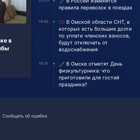
В России изменятся
20:05
правила перевозок в поездах
В Омской области СНТ, в
18:56
которых есть большие долги
по уплате членских взносов,
ке в
будут отключать от
ибы
водоснабжения
В Омске отметят День
18:18
физкультурника: что
приготовили для гостей
праздника?
Сообщить об ошибке