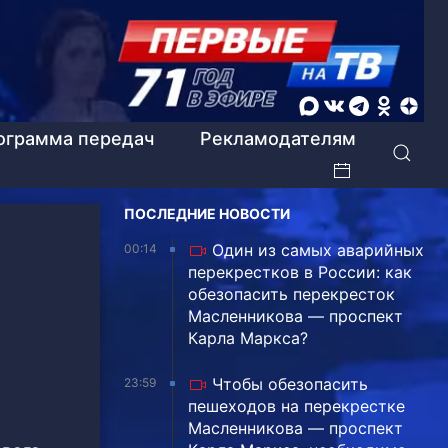
ограмма передач
Рекламодателям
ПОСЛЕДНИЕ НОВОСТИ
Один из самых аварийных
00:14
перекрестков в России: как
обезопасить перекресток
Масленникова — проспект
Карла Маркса?
Чтобы обезопасить
23:59
пешеходов на перекрестке
Масленникова — проспект