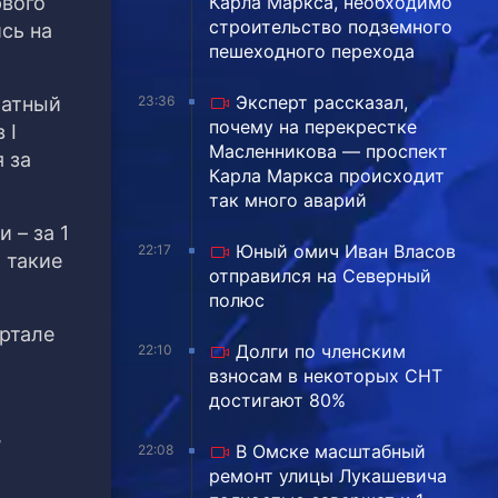
рвого
Карла Маркса, необходимо
строительство подземного
сь на
пешеходного перехода
Эксперт рассказал,
ратный
23:36
почему на перекрестке
 I
Масленникова — проспект
 за
Карла Маркса происходит
так много аварий
 – за 1
Юный омич Иван Власов
22:17
 такие
отправился на Северный
полюс
артале
Долги по членским
22:10
взносам в некоторых СНТ
достигают 80%
,
В Омске масштабный
22:08
ремонт улицы Лукашевича