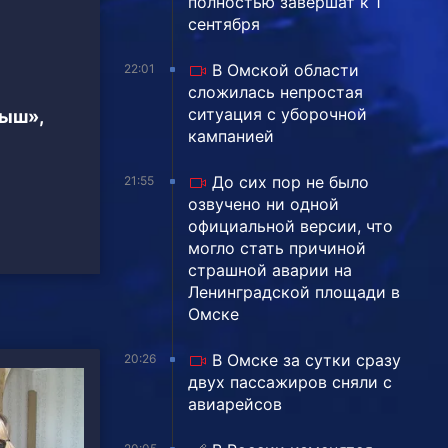
полностью завершат к 1
сентября
В Омской области
22:01
сложилась непростая
ситуация с уборочной
тыш»,
кампанией
До сих пор не было
21:55
озвучено ни одной
официальной версии, что
могло стать причиной
страшной аварии на
Ленинградской площади в
Омске
В Омске за сутки сразу
20:26
двух пассажиров сняли с
авиарейсов