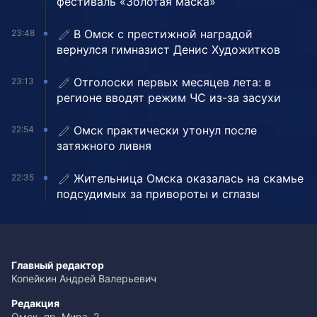
фестиваль «Золотая маска»
В Омск с престижной наградой
23:48
вернулся гимназист Денис Художитков
Отголоски первых месяцев лета: в
23:13
регионе вводят режим ЧС из-за засухи
Омск практически утонул после
22:54
затяжного ливня
Жительница Омска оказалась на скамье
22:35
подсудимых за привороты и сглазы
Главный редактор
Копейкин Андрей Валерьевич
Редакция
Омск, пр. Мира, 2