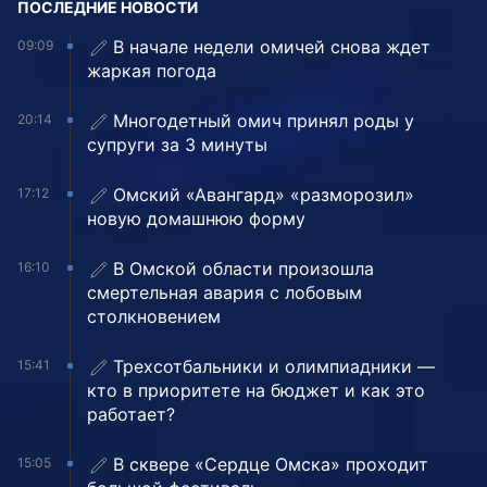
ПОСЛЕДНИЕ НОВОСТИ
В начале недели омичей снова ждет
09:09
жаркая погода
Многодетный омич принял роды у
20:14
супруги за 3 минуты
Омский «Авангард» «разморозил»
17:12
новую домашнюю форму
В Омской области произошла
16:10
смертельная авария с лобовым
столкновением
Трехсотбальники и олимпиадники —
15:41
кто в приоритете на бюджет и как это
работает?
В сквере «Сердце Омска» проходит
15:05