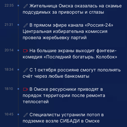
Жительница Омска оказалась на скамье
22:35
подсудимых за привороты и сглазы
В прямом эфире канала «Россия-24»
21:31
Центральная избирательна комиссия
провела жеребьевку партий
На большие экраны выходит фэнтези-
20:14
комедия «Последний богатырь. Колобок»
С 1 октября россияне смогут пополнять
18:34
счёт через любые банкоматы
В Омске ресурсники приводят в
18:10
порядок территории после ремонта
теплосетей
Специалисты устранили потоп в
16:45
подземке возле СИБАДИ в Омске