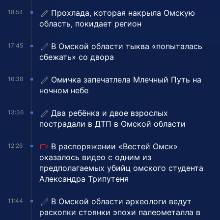
Прохлада, которая накрыла Омскую
18:54
область, покидает регион
В Омской области тыква «попыталась
17:45
сбежать» со двора
Омичка запечатлела Млечный Путь на
16:38
ночном небе
Два ребёнка и двое взрослых
13:36
пострадали в ДТП в Омской области
В распоряжении «Вестей Омск»
12:26
оказалось видео с одним из
предполагаемых убийц омского студента
Александра Трипутеня
В Омской области археологи ведут
11:44
раскопки стоянки эпохи палеометалла в