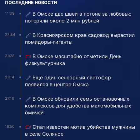
ПОСЛЕДНИЕ НОВОСТИ
В Омске две швеи в погоне за любовью
11:09
потеряли около 2 млн рублей
В Красноярском крае садовод вырастил
22:34
помидоры-гиганты
В Омске масштабно отметили День
21:28
физкультурника
Ещё один сенсорный светофор
21:14
появился в центре Омска
В Омске обновили семь остановочных
21:10
комплексов для удобства маломобильных
омичей
Стал известен мотив убийства мужчины
19:50
в селе Соляное