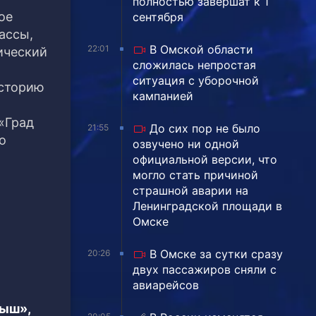
полностью завершат к 1
ое
сентября
ассы,
В Омской области
22:01
ический
сложилась непростая
ситуация с уборочной
историю
кампанией
«Град
До сих пор не было
21:55
о
озвучено ни одной
официальной версии, что
могло стать причиной
страшной аварии на
Ленинградской площади в
Омске
В Омске за сутки сразу
20:26
двух пассажиров сняли с
авиарейсов
тыш»,