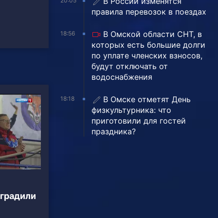
В России изменятся
20:05
правила перевозок в поездах
В Омской области СНТ, в
18:56
которых есть большие долги
по уплате членских взносов,
будут отключать от
водоснабжения
В Омске отметят День
18:18
физкультурника: что
приготовили для гостей
праздника?
аградили