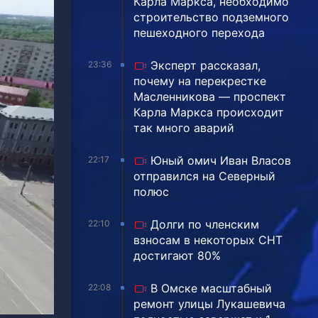
Карла Маркса, необходимо
строительство подземного
пешеходного перехода
Эксперт рассказал,
23:36
почему на перекрестке
Масленникова — проспект
Карла Маркса происходит
так много аварий
Юный омич Иван Власов
22:17
отправился на Северный
полюс
Долги по членским
22:10
взносам в некоторых СНТ
достигают 80%
В Омске масштабный
22:08
ремонт улицы Лукашевича