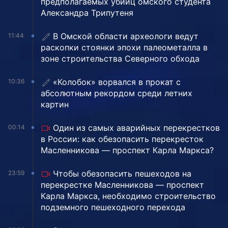
предполагаемых убийц омского студента
Александра Трипутеня
В Омской области археологи ведут
11:44
раскопки стоянки эпохи палеометалла в
зоне строительства Северного обхода
«Колобок» ворвался в прокат с
10:36
абсолютным рекордом среди летних
картин
Один из самых аварийных перекрестков
00:14
в России: как обезопасить перекресток
Масленникова — проспект Карла Маркса?
Чтобы обезопасить пешеходов на
23:59
перекрестке Масленникова — проспект
Карла Маркса, необходимо строительство
подземного пешеходного перехода