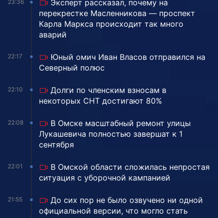
Эксперт рассказал, почему на
23:36
перекрестке Масленникова — проспект
Карла Маркса происходит так много
аварий
Юный омич Иван Власов отправился на
22:17
Северный полюс
Долги по членским взносам в
22:10
некоторых СНТ достигают 80%
В Омске масштабный ремонт улицы
22:08
Лукашевича полностью завершат к 1
сентября
В Омской области сложилась непростая
22:01
ситуация с уборочной кампанией
До сих пор не было озвучено ни одной
21:55
официальной версии, что могло стать