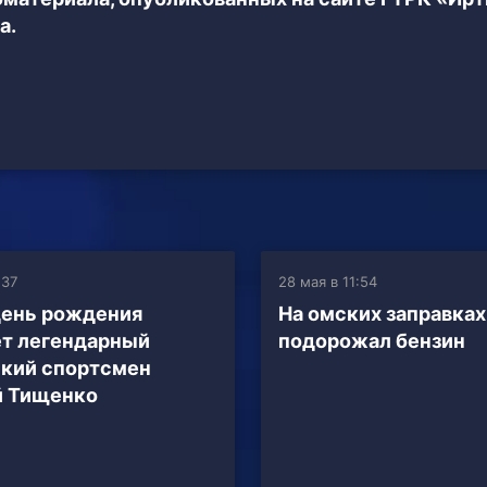
а.
:37
28 мая в 11:54
день рождения
На омских заправках
т легендарный
подорожал бензин
кий спортсмен
й Тищенко