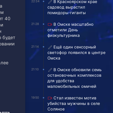
В Красноярском крае
22:34
а
садовод вырастил
ом
помидоры-гиганты
ит 40
В Омске масштабно
21:28
ри
отметили День
н
физкультурника
о будет
новании
Ещё один сенсорный
21:14
о
светофор появился в центре
Омска
олее
В Омске обновили семь
21:10
остановочных комплексов
для удобства
маломобильных омичей
Стал известен мотив
19:50
убийства мужчины в селе
Соляное
тыш»,