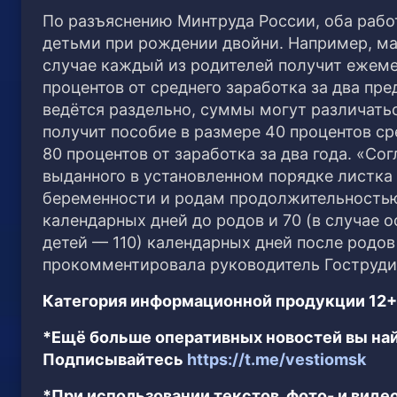
По разъяснению Минтруда России, оба работ
детьми при рождении двойни. Например, ма
случае каждый из родителей получит ежеме
процентов от среднего заработка за два пр
ведётся раздельно, суммы могут различатьс
получит пособие в размере 40 процентов ср
80 процентов от заработка за два года. «С
выданного в установленном порядке листка
беременности и родам продолжительностью
календарных дней до родов и 70 (в случае 
детей — 110) календарных дней после родо
прокомментировала руководитель Гоструди
Категория информационной продукции 12+
*Ещё больше оперативных новостей вы най
Подписывайтесь
https://t.me/vestiomsk
*При использовании текстов, фото- и вид