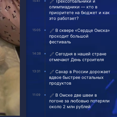
Трехсотбальники и
15:41
олимпиадники — кто в
приоритете на бюджет и как
это работает?
В сквере «Сердце Омска»
15:05
проходит большой
фестиваль
Сегодня в нашей стране
14:38
отмечают День строителя
Сахар в России дорожает
13:31
вдвое быстрее остальных
продуктов
В Омске две швеи в
11:09
погоне за любовью потеряли
около 2 млн рублей