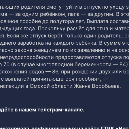
ающих родителя смогут уйти в отпуск по уходу з
ма — за одним ребёнком, папа — за другим. В эт
сячное пособие до полутора лет. Выплата состав
едыдущих года. Поскольку расчёт для отца и мате
я. Если же отпуск берёт только один родитель, о
еднего заработка на каждого ребёнка. В сумме эт
огласно закона женщинам по их заявлению и на ос
 нетрудоспособности предоставляются отпуска п
 70 (в случае многоплодной беременности — 84)
осложнения родов — 86, при рождении двух или б
в с выплатой причитающегося пособия», —
нспекции в Омской области Жанна Воробьева.
дёте в нашем телеграм-канале.
еоматериала, опубликованных на сайте ГТРК «Ир