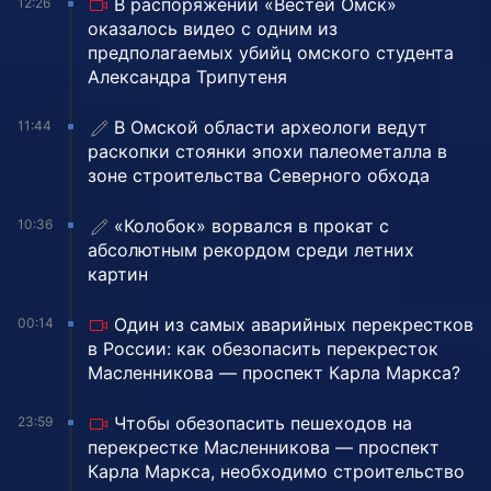
В распоряжении «Вестей Омск»
12:26
оказалось видео с одним из
предполагаемых убийц омского студента
Александра Трипутеня
В Омской области археологи ведут
11:44
раскопки стоянки эпохи палеометалла в
зоне строительства Северного обхода
«Колобок» ворвался в прокат с
10:36
абсолютным рекордом среди летних
картин
Один из самых аварийных перекрестков
00:14
в России: как обезопасить перекресток
Масленникова — проспект Карла Маркса?
Чтобы обезопасить пешеходов на
23:59
перекрестке Масленникова — проспект
Карла Маркса, необходимо строительство