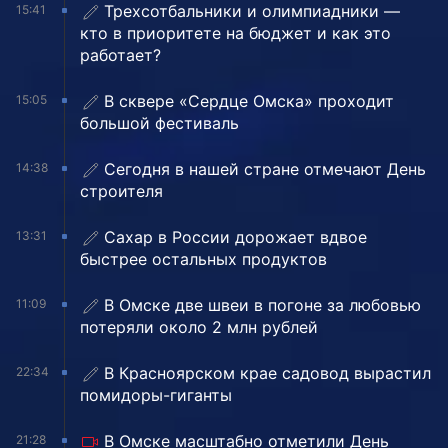
Трехсотбальники и олимпиадники —
15:41
кто в приоритете на бюджет и как это
работает?
В сквере «Сердце Омска» проходит
15:05
большой фестиваль
Сегодня в нашей стране отмечают День
14:38
строителя
Сахар в России дорожает вдвое
13:31
быстрее остальных продуктов
В Омске две швеи в погоне за любовью
11:09
потеряли около 2 млн рублей
В Красноярском крае садовод вырастил
22:34
помидоры-гиганты
В Омске масштабно отметили День
21:28