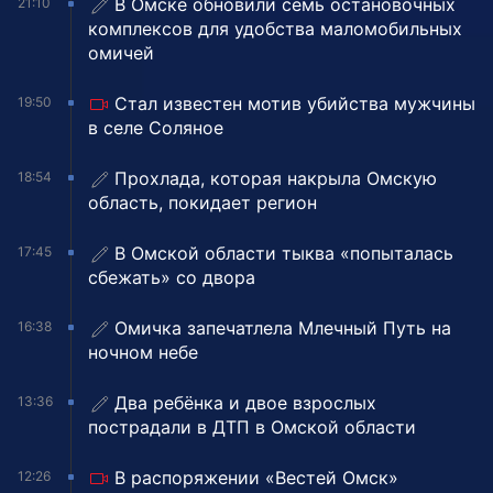
В Омске обновили семь остановочных
21:10
комплексов для удобства маломобильных
омичей
Стал известен мотив убийства мужчины
19:50
в селе Соляное
Прохлада, которая накрыла Омскую
18:54
область, покидает регион
В Омской области тыква «попыталась
17:45
сбежать» со двора
Омичка запечатлела Млечный Путь на
16:38
ночном небе
Два ребёнка и двое взрослых
13:36
пострадали в ДТП в Омской области
В распоряжении «Вестей Омск»
12:26