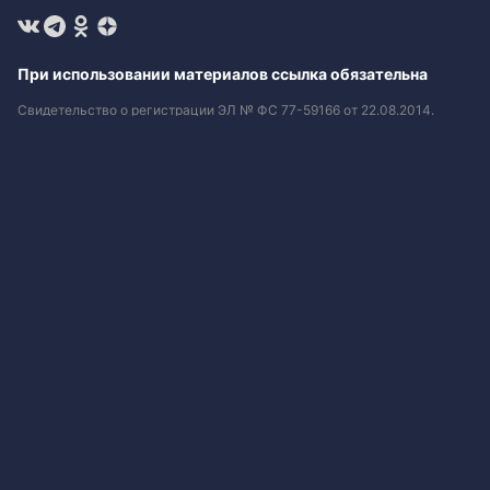
При использовании материалов ссылка обязательна
Свидетельство о регистрации ЭЛ № ФС 77-59166 от 22.08.2014.
Выдано Федеральной службой по надзору в сфере связи,
информационных технологий и массовых коммуникаций
(Роскомнадзор).
Учредитель - федеральное государственное унитарное предприятие
«Всероссийская государственная телевизионная и
радиовещательная компания».
Главный редактор - Копейкин Андрей Валерьевич.
Редактор ГТРК - Сафонова Екатерина Евгеньевна.
+7 (3812) 65-00-75 , 65-00-15.
gtrk@inbox.ru
Любое использование текстовых, фото, аудио и видеоматериалов
возможна с указанием источника с обязательной публикацией
гиперссылки на материал
.
Сообщить об ошибке
© ГТРК «Иртыш» 2020 г. Сетевое издание