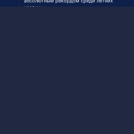
абсолютным рекордом среди летних
картин
Главный редактор
Копейкин Андрей Валерьевич
Редакция
Омск, пр. Мира, 2
(3812) 65-00-15
gtrk@inbox.ru
Размещение рекламы
(3812) 65-00-65
reklama@omsk.rfn.ru
При использовании материалов ссылка обязательна
Свидетельство о регистрации ЭЛ № ФС 77-59166 от 22.08.2014.
Выдано Федеральной службой по надзору в сфере связи,