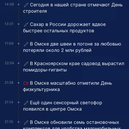
Сегодня в нашей стране отмечают День
14:38
строителя
Сахар в России дорожает вдвое
13:31
быстрее остальных продуктов
В Омске две швеи в погоне за любовью
11:09
потеряли около 2 млн рублей
В Красноярском крае садовод вырастил
22:34
помидоры-гиганты
В Омске масштабно отметили День
21:28
физкультурника
Ещё один сенсорный светофор
21:14
появился в центре Омска
В Омске обновили семь остановочных
21:10
комплексов для удобства маломобильных