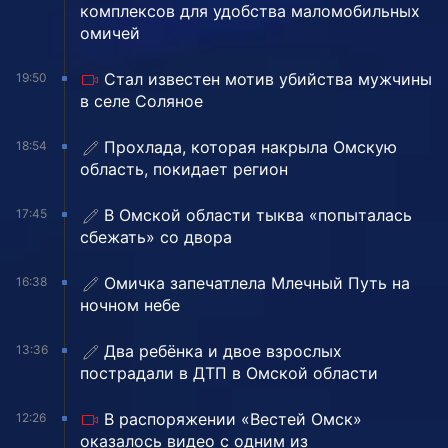
комплексов для удобства маломобильных
омичей
Стал известен мотив убийства мужчины
19:50
в селе Соляное
Прохлада, которая накрыла Омскую
18:54
область, покидает регион
В Омской области тыква «попыталась
17:45
сбежать» со двора
Омичка запечатлела Млечный Путь на
16:38
ночном небе
Два ребёнка и двое взрослых
13:36
пострадали в ДТП в Омской области
В распоряжении «Вестей Омск»
12:26
оказалось видео с одним из