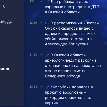
Два ребёнка и двое
13:36
ов,
взрослых пострадали в ДТП
в Омской области
ий, до
В распоряжении «Вестей
12:26
Омск» оказалось видео с
одним из предполагаемых
убийц омского студента
Александра Трипутеня
В Омской области
11:44
археологи ведут раскопки
стоянки эпохи палеометалла
тыш»,
в зоне строительства
Северного обхода
«Колобок» ворвался в
10:36
прокат с абсолютным
рекордом среди летних
картин