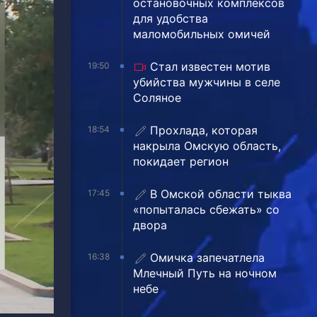
остановочных комплексов
для удобства
маломобильных омичей
Стал известен мотив
19:50
убийства мужчины в селе
Соляное
Прохлада, которая
18:54
накрыла Омскую область,
покидает регион
В Омской области тыква
17:45
«попыталась сбежать» со
двора
Омичка запечатлела
16:38
Млечный Путь на ночном
небе